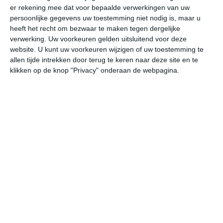
er rekening mee dat voor bepaalde verwerkingen van uw
persoonlijke gegevens uw toestemming niet nodig is, maar u
vr
za
zo
ma
di
heeft het recht om bezwaar te maken tegen dergelijke
verwerking. Uw voorkeuren gelden uitsluitend voor deze
website. U kunt uw voorkeuren wijzigen of uw toestemming te
allen tijde intrekken door terug te keren naar deze site en te
21°
15°
25°
9°
32°
13°
30°
14°
22°
11°
klikken op de knop "Privacy" onderaan de webpagina.
17°C
14°C
12°C
9°C
17°C
22
21:00
00:00
03:00
06:00
09:00
12
21:00
00:00
03:00
06:00
09:00
12
NNW 1
WZW 1
WZW 1
ZZO 1
OZO 2
OZ
21:00
00:00
03:00
06:00
09:00
12