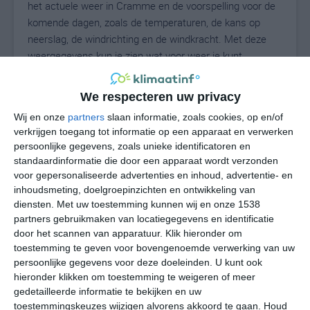
het actuele weer in Cramme en de voorspelling voor de
komende dagen, zoals de temperaturen, de kans op
neerslag, de windrichting en de windkracht. Met deze
weergegevens kun je zien wat voor weer je kunt
verwachten in Cramme. Op basis van de
klimaatstatistieken beschrijven we het weer per maand
We respecteren uw privacy
in Cramme. Dit is geen langetermijnverwachting, maar
Wij en onze
partners
slaan informatie, zoals cookies, op en/of
geeft het gemiddelde weerbeeld voor alle maanden van
verkrijgen toegang tot informatie op een apparaat en verwerken
het jaar. Wil je de uitgebreide weersverwachting voor
persoonlijke gegevens, zoals unieke identificatoren en
Cramme zien? Op de pagina met extra weerinformatie
standaardinformatie die door een apparaat wordt verzonden
tonen we de kans op sneeuw, de gevoelstemperatuur,
voor gepersonaliseerde advertenties en inhoud, advertentie- en
de zichtbaarheid, de UV-kracht, de luchtdruk en meer
inhoudsmeting, doelgroepinzichten en ontwikkeling van
goede weerinfo.
diensten.
Met uw toestemming kunnen wij en onze 1538
partners gebruikmaken van locatiegegevens en identificatie
door het scannen van apparatuur. Klik hieronder om
toestemming te geven voor bovengenoemde verwerking van uw
18
persoonlijke gegevens voor deze doeleinden. U kunt ook
N
°C
hieronder klikken om toestemming te weigeren of meer
L
gedetailleerde informatie te bekijken en uw
W
toestemmingskeuzes wijzigen alvorens akkoord te gaan.
Houd