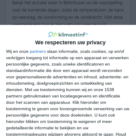
Bekijk het actuele weer in Böhnhusen en de voorspelling
voor de komende dagen, zoals de temperaturen, de kans
op neerslag, de windrichting en de windkracht. Met deze
weergegevens kun je zien wat voor weer je kunt
verwachten in Böhnhusen. Op basis van de
klimaatstatistieken beschrijven we het weer per maand
We respecteren uw privacy
in Böhnhusen. Dit is geen langetermijnverwachting,
Wij en onze
partners
slaan informatie, zoals cookies, op en/of
maar geeft het gemiddelde weerbeeld voor alle
verkrijgen toegang tot informatie op een apparaat en verwerken
maanden van het jaar. Wil je de uitgebreide
persoonlijke gegevens, zoals unieke identificatoren en
weersverwachting voor Böhnhusen zien? Op de pagina
standaardinformatie die door een apparaat wordt verzonden
met extra weerinformatie tonen we de kans op sneeuw,
voor gepersonaliseerde advertenties en inhoud, advertentie- en
de gevoelstemperatuur, de zichtbaarheid, de UV-kracht,
inhoudsmeting, doelgroepinzichten en ontwikkeling van
de luchtdruk en meer goede weerinfo.
diensten.
Met uw toestemming kunnen wij en onze 1538
partners gebruikmaken van locatiegegevens en identificatie
door het scannen van apparatuur. Klik hieronder om
toestemming te geven voor bovengenoemde verwerking van uw
16
persoonlijke gegevens voor deze doeleinden. U kunt ook
N
°C
hieronder klikken om toestemming te weigeren of meer
L
gedetailleerde informatie te bekijken en uw
W
toestemmingskeuzes wijzigen alvorens akkoord te gaan.
Houd