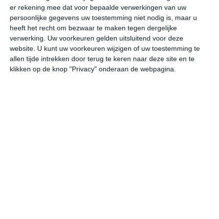
er rekening mee dat voor bepaalde verwerkingen van uw
persoonlijke gegevens uw toestemming niet nodig is, maar u
do
vr
za
zo
ma
heeft het recht om bezwaar te maken tegen dergelijke
verwerking. Uw voorkeuren gelden uitsluitend voor deze
website. U kunt uw voorkeuren wijzigen of uw toestemming te
allen tijde intrekken door terug te keren naar deze site en te
19°
13°
23°
10°
28°
14°
21°
14°
20°
11°
klikken op de knop "Privacy" onderaan de webpagina.
15°C
13°C
13°C
16°C
17°C
19
01:00
04:00
07:00
10:00
13:00
16
01:00
04:00
07:00
10:00
13:00
16
W 2
W 2
WZW 2
WNW 3
WNW 3
WN
01:00
04:00
07:00
10:00
13:00
16