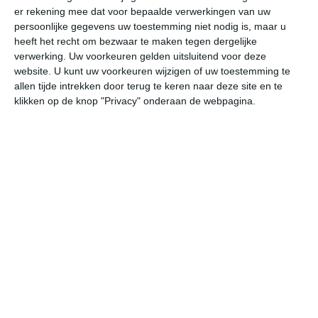
er rekening mee dat voor bepaalde verwerkingen van uw
vr
za
zo
ma
di
persoonlijke gegevens uw toestemming niet nodig is, maar u
heeft het recht om bezwaar te maken tegen dergelijke
verwerking. Uw voorkeuren gelden uitsluitend voor deze
32°
27°
33°
27°
34°
27°
34°
27°
35°
27°
website. U kunt uw voorkeuren wijzigen of uw toestemming te
allen tijde intrekken door terug te keren naar deze site en te
27°C
27°C
27°C
29°C
32°C
32
klikken op de knop "Privacy" onderaan de webpagina.
01:00
04:00
07:00
10:00
13:00
16
01:00
04:00
07:00
10:00
13:00
16
NW 2
NW 1
N 1
ZO 2
Z 2
NN
01:00
04:00
07:00
10:00
13:00
16