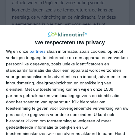
actuele weer in Piojó en de voorspelling voor de
komende dagen, zoals de temperaturen, de kans op
neerslag, de windrichting en de windkracht. Met deze
weergegevens kun je zien wat voor weer je kunt
verwachten in Piojó. Op basis van de klimaatstatistieken
beschrijven we het weer per maand in Piojó. Dit is geen
We respecteren uw privacy
langetermijnverwachting, maar geeft het gemiddelde
Wij en onze
partners
slaan informatie, zoals cookies, op en/of
weerbeeld voor alle maanden van het jaar. Wil je de
verkrijgen toegang tot informatie op een apparaat en verwerken
uitgebreide weersverwachting voor Piojó zien? Op de
persoonlijke gegevens, zoals unieke identificatoren en
pagina met extra weerinformatie tonen we de kans op
standaardinformatie die door een apparaat wordt verzonden
sneeuw, de gevoelstemperatuur, de zichtbaarheid, de
voor gepersonaliseerde advertenties en inhoud, advertentie- en
UV-kracht, de luchtdruk en meer goede weerinfo.
inhoudsmeting, doelgroepinzichten en ontwikkeling van
diensten.
Met uw toestemming kunnen wij en onze 1538
partners gebruikmaken van locatiegegevens en identificatie
door het scannen van apparatuur. Klik hieronder om
29
N
toestemming te geven voor bovengenoemde verwerking van uw
°C
persoonlijke gegevens voor deze doeleinden. U kunt ook
L
hieronder klikken om toestemming te weigeren of meer
W
gedetailleerde informatie te bekijken en uw
toestemmingskeuzes wijzigen alvorens akkoord te gaan.
Houd