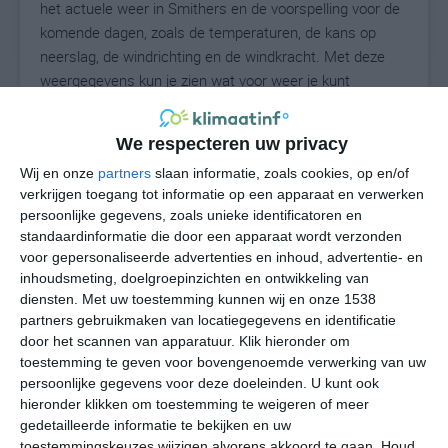
het actuele weer in Smithers en de voorspelling voor de
komende dagen, zoals de temperaturen, de kans op
neerslag, de windrichting en de windkracht. Met deze
weergegevens kun je zien wat voor weer je kunt
verwachten in Smithers. Op basis van de
klimaatstatistieken beschrijven we het weer per maand
We respecteren uw privacy
in Smithers. Dit is geen langetermijnverwachting, maar
Wij en onze
partners
slaan informatie, zoals cookies, op en/of
geeft het gemiddelde weerbeeld voor alle maanden van
verkrijgen toegang tot informatie op een apparaat en verwerken
het jaar. Wil je de uitgebreide weersverwachting voor
persoonlijke gegevens, zoals unieke identificatoren en
Smithers zien? Op de pagina met extra weerinformatie
standaardinformatie die door een apparaat wordt verzonden
tonen we de kans op sneeuw, de gevoelstemperatuur,
voor gepersonaliseerde advertenties en inhoud, advertentie- en
de zichtbaarheid, de UV-kracht, de luchtdruk en meer
inhoudsmeting, doelgroepinzichten en ontwikkeling van
goede weerinfo.
diensten.
Met uw toestemming kunnen wij en onze 1538
partners gebruikmaken van locatiegegevens en identificatie
door het scannen van apparatuur. Klik hieronder om
toestemming te geven voor bovengenoemde verwerking van uw
16
N
persoonlijke gegevens voor deze doeleinden. U kunt ook
°C
hieronder klikken om toestemming te weigeren of meer
L
gedetailleerde informatie te bekijken en uw
W
toestemmingskeuzes wijzigen alvorens akkoord te gaan.
Houd