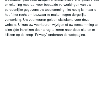
er rekening mee dat voor bepaalde verwerkingen van uw
persoonlijke gegevens uw toestemming niet nodig is, maar u
vr
za
zo
ma
di
heeft het recht om bezwaar te maken tegen dergelijke
verwerking. Uw voorkeuren gelden uitsluitend voor deze
website. U kunt uw voorkeuren wijzigen of uw toestemming te
23°
12°
21°
9°
21°
8°
20°
6°
20°
10°
allen tijde intrekken door terug te keren naar deze site en te
klikken op de knop "Privacy" onderaan de webpagina.
18°C
23°C
18°C
14°C
12°C
9
13:00
16:00
19:00
22:00
01:00
04
13:00
16:00
19:00
22:00
01:00
04
W 2
WNW 3
WNW 3
NW 1
NW 1
NN
13:00
16:00
19:00
22:00
01:00
04