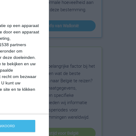
sneeuw en de normale hoeveelheid aan
zonneschijn voor deze bestemming.
klimaatinfo van Wallonië
matie op een apparaat
ie door een apparaat
eting,
1538 partners
hieronder om
Beste reistijd
r deze doeleinden.
 te bekijken en uw
Het weer is een belangrijke factor bij het
epaalde
reizen. Wil je weten wat de beste
et recht om bezwaar
maanden zijn om naar België te reizen?
. U kunt uw
Op basis van klimaatgegevens,
 site en te klikken
weersextremen en specifieke
weerinformatie bieden wij informatie
over de beste reisperiodes voor
duizenden bestemmingen wereldwijd.
 AKKOORD
beste reistijd voor België