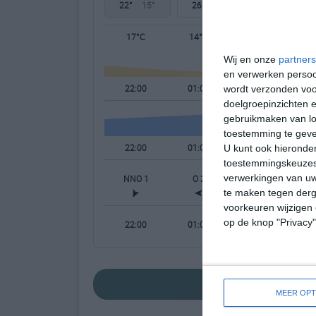
22°
15°
26°
11°
31°
13°
17°C
14°C
12°C
Wij en onze
partners
en verwerken persoon
22:00
01:00
04:00
wordt verzonden voo
doelgroepinzichten e
gebruikmaken van loc
toestemming te gev
22:00
01:00
04:00
U kunt ook hieronder
toestemmingskeuzes 
verwerkingen van uw
NNO 1
O 2
O 1
te maken tegen derge
voorkeuren wijzigen 
op de knop "Privacy
22:00
01:00
04:00
bekijk de uitge
MEER OPT