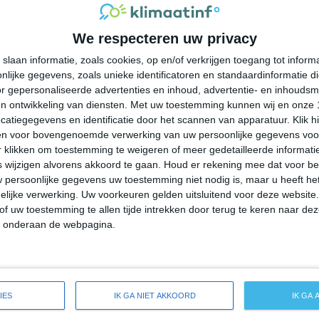
28°
16°
27°
14°
31°
16°
37°
16°
We respecteren uw privacy
11°C
19°C
24°C
26°C
26°C
slaan informatie, zoals cookies, op en/of verkrijgen toegang tot infor
lijke gegevens, zoals unieke identificatoren en standaardinformatie d
07:00
10:00
13:00
16:00
19:00
r gepersonaliseerde advertenties en inhoud, advertentie- en inhoudsm
n ontwikkeling van diensten.
Met uw toestemming kunnen wij en onze 
atiegegevens en identificatie door het scannen van apparatuur. Klik 
en voor bovengenoemde verwerking van uw persoonlijke gegevens voo
07:00
10:00
13:00
16:00
19:00
 klikken om toestemming te weigeren of meer gedetailleerde informatie
wijzigen alvorens akkoord te gaan.
Houd er rekening mee dat voor b
 persoonlijke gegevens uw toestemming niet nodig is, maar u heeft h
OZO 1
O 2
O 3
O 2
O 2
lijke verwerking. Uw voorkeuren gelden uitsluitend voor deze website
of uw toestemming te allen tijde intrekken door terug te keren naar deze
" onderaan de webpagina.
07:00
10:00
13:00
16:00
19:00
breide weersverwachting voor Silly
IES
IK GA NIET AKKOORD
IK GA