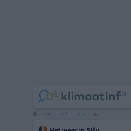
weer
landen
belgië
silly
>
>
>
>
Het weer in Silly