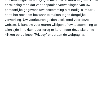
er rekening mee dat voor bepaalde verwerkingen van uw
do
vr
za
zo
ma
persoonlijke gegevens uw toestemming niet nodig is, maar u
heeft het recht om bezwaar te maken tegen dergelijke
verwerking. Uw voorkeuren gelden uitsluitend voor deze
22°
13°
24°
10°
27°
11°
31°
13°
27°
17°
website. U kunt uw voorkeuren wijzigen of uw toestemming te
allen tijde intrekken door terug te keren naar deze site en te
21°C
22°C
21°C
17°C
14°C
11
klikken op de knop "Privacy" onderaan de webpagina.
13:00
16:00
19:00
22:00
01:00
04
13:00
16:00
19:00
22:00
01:00
04
WNW 3
WNW 3
NNW 3
NNW 1
WZW 1
ZW
13:00
16:00
19:00
22:00
01:00
04