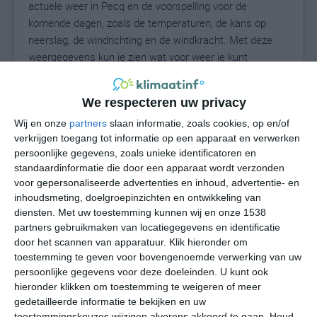
actuele weer in Pecq en de voorspelling voor de
komende dagen, zoals de temperaturen, de kans op
neerslag, de windrichting en de windkracht. Met deze
weergegevens kun je zien wat voor weer je kunt
verwachten in Pecq. Op basis van de klimaatstatistieken
beschrijven we het weer per maand in Pecq. Dit is geen
We respecteren uw privacy
langetermijnverwachting, maar geeft het gemiddelde
weerbeeld voor alle maanden van het jaar. Wil je de
Wij en onze
partners
slaan informatie, zoals cookies, op en/of
verkrijgen toegang tot informatie op een apparaat en verwerken
uitgebreide weersverwachting voor Pecq zien? Op de
persoonlijke gegevens, zoals unieke identificatoren en
pagina met extra weerinformatie tonen we de kans op
standaardinformatie die door een apparaat wordt verzonden
sneeuw, de gevoelstemperatuur, de zichtbaarheid, de
voor gepersonaliseerde advertenties en inhoud, advertentie- en
UV-kracht, de luchtdruk en meer goede weerinfo.
inhoudsmeting, doelgroepinzichten en ontwikkeling van
diensten.
Met uw toestemming kunnen wij en onze 1538
partners gebruikmaken van locatiegegevens en identificatie
door het scannen van apparatuur. Klik hieronder om
18
N
°C
toestemming te geven voor bovengenoemde verwerking van uw
persoonlijke gegevens voor deze doeleinden. U kunt ook
L
hieronder klikken om toestemming te weigeren of meer
W
gedetailleerde informatie te bekijken en uw
toestemmingskeuzes wijzigen alvorens akkoord te gaan.
Houd