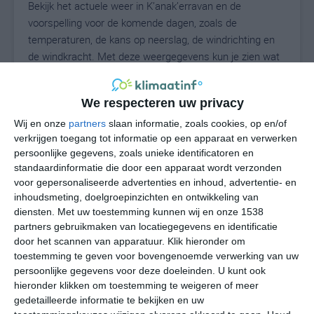
Bekijk het actuele weer in K’anak’erravan en de
voorspelling voor de komende dagen, zoals de
temperaturen, de kans op neerslag, de windrichting en
de windkracht. Met deze weergegevens kun je zien wat
voor weer je kunt verwachten in K’anak’erravan. Op
basis van de klimaatstatistieken beschrijven we het
We respecteren uw privacy
weer per maand in K’anak’erravan. Dit is geen
langetermijnverwachting, maar geeft het gemiddelde
Wij en onze
partners
slaan informatie, zoals cookies, op en/of
verkrijgen toegang tot informatie op een apparaat en verwerken
weerbeeld voor alle maanden van het jaar. Wil je de
persoonlijke gegevens, zoals unieke identificatoren en
uitgebreide weersverwachting voor K’anak’erravan zien?
standaardinformatie die door een apparaat wordt verzonden
Op de pagina met extra weerinformatie tonen we de
voor gepersonaliseerde advertenties en inhoud, advertentie- en
kans op sneeuw, de gevoelstemperatuur, de
inhoudsmeting, doelgroepinzichten en ontwikkeling van
zichtbaarheid, de UV-kracht, de luchtdruk en meer goede
diensten.
Met uw toestemming kunnen wij en onze 1538
weerinfo.
partners gebruikmaken van locatiegegevens en identificatie
door het scannen van apparatuur. Klik hieronder om
toestemming te geven voor bovengenoemde verwerking van uw
persoonlijke gegevens voor deze doeleinden. U kunt ook
24
N
hieronder klikken om toestemming te weigeren of meer
°C
gedetailleerde informatie te bekijken en uw
L