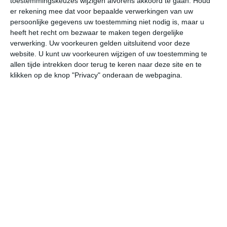
toestemmingskeuzes wijzigen alvorens akkoord te gaan.
Houd
W
er rekening mee dat voor bepaalde verwerkingen van uw
persoonlijke gegevens uw toestemming niet nodig is, maar u
heeft het recht om bezwaar te maken tegen dergelijke
za
zo
ma
di
wo
verwerking. Uw voorkeuren gelden uitsluitend voor deze
website. U kunt uw voorkeuren wijzigen of uw toestemming te
allen tijde intrekken door terug te keren naar deze site en te
31°
19°
32°
21°
28°
18°
27°
17°
27°
18°
klikken op de knop "Privacy" onderaan de webpagina.
28°C
31°C
29°C
25°C
23°C
22
12:00
15:00
18:00
21:00
00:00
03
12:00
15:00
18:00
21:00
00:00
03
WNW 1
NNW 2
NNO 5
NNO 4
NNO 3
NO