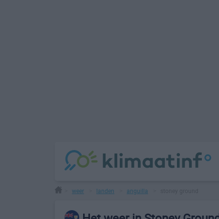
weer
landen
anguilla
stoney ground
>
>
>
>
Het weer in Stoney Groun