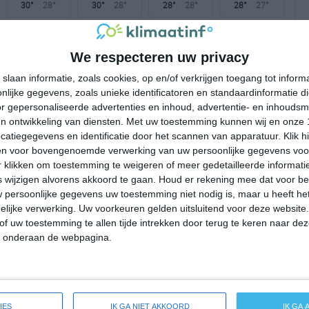
30°
28°
30°
28°
28°
28°
28°
27°
29°C
29°C
28°C
28°C
27°C
We respecteren uw privacy
slaan informatie, zoals cookies, op en/of verkrijgen toegang tot infor
12:00
15:00
18:00
21:00
00:00
lijke gegevens, zoals unieke identificatoren en standaardinformatie d
r gepersonaliseerde advertenties en inhoud, advertentie- en inhoudsm
n ontwikkeling van diensten.
Met uw toestemming kunnen wij en onze 
atiegegevens en identificatie door het scannen van apparatuur. Klik 
12:00
15:00
18:00
21:00
00:00
en voor bovengenoemde verwerking van uw persoonlijke gegevens voo
 klikken om toestemming te weigeren of meer gedetailleerde informatie
O 4
O 3
O 4
ONO 4
O 3
wijzigen alvorens akkoord te gaan.
Houd er rekening mee dat voor b
 persoonlijke gegevens uw toestemming niet nodig is, maar u heeft h
lijke verwerking. Uw voorkeuren gelden uitsluitend voor deze website
12:00
15:00
18:00
21:00
00:00
of uw toestemming te allen tijde intrekken door terug te keren naar deze
" onderaan de webpagina.
de weersverwachting voor Stoney Ground
IES
IK GA NIET AKKOORD
IK GA