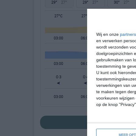
29°
27°
29°
27°
30°
27°
27°C
27°C
28°C
Wij en onze
partners
03:00
06:00
09:00
en verwerken persoon
wordt verzonden voo
doelgroepinzichten e
gebruikmaken van loc
03:00
06:00
09:00
toestemming te gev
U kunt ook hieronder
O 3
O 4
O 3
toestemmingskeuzes 
verwerkingen van uw
te maken tegen derge
03:00
06:00
09:00
voorkeuren wijzigen 
op de knop "Privacy
bekijk de uitgebrei
MEER OPT