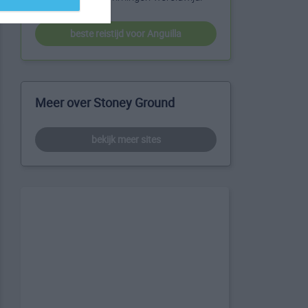
beste reistijd voor Anguilla
Meer over Stoney Ground
bekijk meer sites