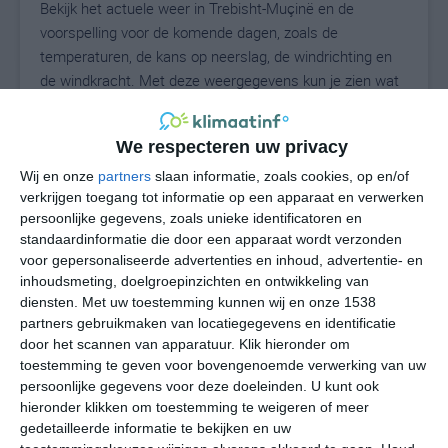
Bekijk het actuele weer in Trebisht-Muçinë en de
voorspelling voor de komende dagen, zoals de
temperaturen, de kans op neerslag, de windrichting en
de windkracht. Met deze weergegevens kun je zien wat
voor weer je kunt verwachten in Trebisht-Muçinë. Op
basis van de klimaatstatistieken beschrijven we het
We respecteren uw privacy
weer per maand in Trebisht-Muçinë. Dit is geen
langetermijnverwachting, maar geeft het gemiddelde
Wij en onze
partners
slaan informatie, zoals cookies, op en/of
verkrijgen toegang tot informatie op een apparaat en verwerken
weerbeeld voor alle maanden van het jaar. Wil je de
persoonlijke gegevens, zoals unieke identificatoren en
uitgebreide weersverwachting voor Trebisht-Muçinë
standaardinformatie die door een apparaat wordt verzonden
zien? Op de pagina met extra weerinformatie tonen we
voor gepersonaliseerde advertenties en inhoud, advertentie- en
de kans op sneeuw, de gevoelstemperatuur, de
inhoudsmeting, doelgroepinzichten en ontwikkeling van
zichtbaarheid, de UV-kracht, de luchtdruk en meer goede
diensten.
Met uw toestemming kunnen wij en onze 1538
weerinfo.
partners gebruikmaken van locatiegegevens en identificatie
door het scannen van apparatuur. Klik hieronder om
toestemming te geven voor bovengenoemde verwerking van uw
persoonlijke gegevens voor deze doeleinden. U kunt ook
23
N
hieronder klikken om toestemming te weigeren of meer
°C
gedetailleerde informatie te bekijken en uw
L