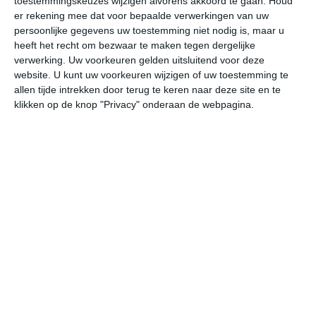
toestemmingskeuzes wijzigen alvorens akkoord te gaan.
Houd
W
er rekening mee dat voor bepaalde verwerkingen van uw
persoonlijke gegevens uw toestemming niet nodig is, maar u
heeft het recht om bezwaar te maken tegen dergelijke
za
zo
ma
di
wo
verwerking. Uw voorkeuren gelden uitsluitend voor deze
website. U kunt uw voorkeuren wijzigen of uw toestemming te
allen tijde intrekken door terug te keren naar deze site en te
30°
16°
31°
16°
31°
16°
31°
16°
32°
18°
klikken op de knop "Privacy" onderaan de webpagina.
27°C
30°C
30°C
25°C
20°C
18
11:00
14:00
17:00
20:00
23:00
02
11:00
14:00
17:00
20:00
23:00
02
NNW 2
NO 3
NO 2
O 2
ZZO 2
Z