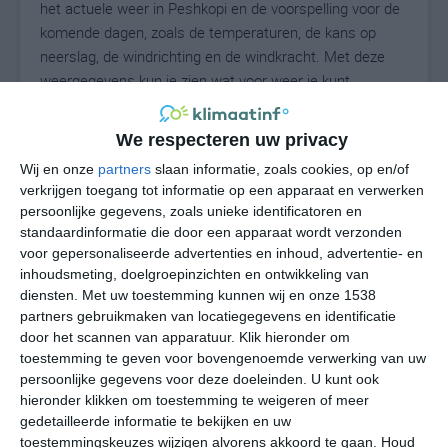
het actuele weer in Peshkopi en de voorspelling voor de
komende dagen, zoals de temperaturen, de kans op
neerslag, de windrichting en de windkracht. Met deze
weergegevens kun je zien wat voor weer je kunt
verwachten in Peshkopi. Op basis van de
klimaatstatistieken beschrijven we het weer per maand
We respecteren uw privacy
in Peshkopi. Dit is geen langetermijnverwachting, maar
Wij en onze
partners
slaan informatie, zoals cookies, op en/of
geeft het gemiddelde weerbeeld voor alle maanden van
verkrijgen toegang tot informatie op een apparaat en verwerken
het jaar. Wil je de uitgebreide weersverwachting voor
persoonlijke gegevens, zoals unieke identificatoren en
Peshkopi zien? Op de pagina met extra weerinformatie
standaardinformatie die door een apparaat wordt verzonden
tonen we de kans op sneeuw, de gevoelstemperatuur,
voor gepersonaliseerde advertenties en inhoud, advertentie- en
de zichtbaarheid, de UV-kracht, de luchtdruk en meer
inhoudsmeting, doelgroepinzichten en ontwikkeling van
goede weerinfo.
diensten.
Met uw toestemming kunnen wij en onze 1538
partners gebruikmaken van locatiegegevens en identificatie
door het scannen van apparatuur. Klik hieronder om
toestemming te geven voor bovengenoemde verwerking van uw
27
persoonlijke gegevens voor deze doeleinden. U kunt ook
N
°C
hieronder klikken om toestemming te weigeren of meer
L
gedetailleerde informatie te bekijken en uw
W
toestemmingskeuzes wijzigen alvorens akkoord te gaan.
Houd