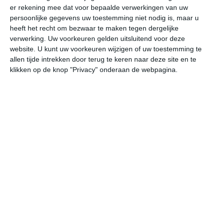
er rekening mee dat voor bepaalde verwerkingen van uw
persoonlijke gegevens uw toestemming niet nodig is, maar u
do
vr
za
zo
ma
heeft het recht om bezwaar te maken tegen dergelijke
verwerking. Uw voorkeuren gelden uitsluitend voor deze
website. U kunt uw voorkeuren wijzigen of uw toestemming te
allen tijde intrekken door terug te keren naar deze site en te
31°
22°
32°
19°
32°
19°
31°
19°
32°
20°
klikken op de knop "Privacy" onderaan de webpagina.
24°C
22°C
20°C
19°C
23°C
29
20:00
23:00
02:00
05:00
08:00
11
20:00
23:00
02:00
05:00
08:00
11
ONO 2
O 2
ONO 2
ONO 2
WZW 1
W
20:00
23:00
02:00
05:00
08:00
11